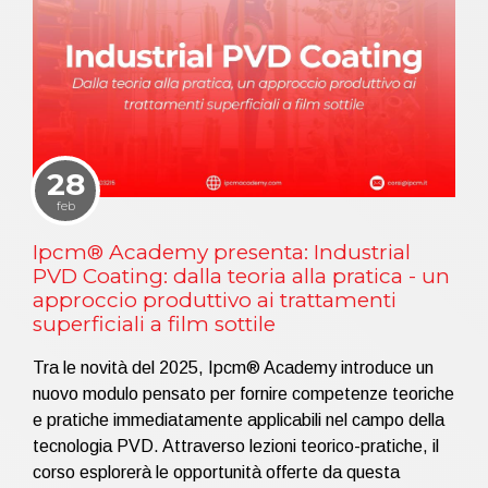
28
feb
Ipcm® Academy presenta: Industrial
PVD Coating: dalla teoria alla pratica - un
approccio produttivo ai trattamenti
superficiali a film sottile
Tra le novità del 2025, Ipcm® Academy introduce un
nuovo modulo pensato per fornire competenze teoriche
e pratiche immediatamente applicabili nel campo della
tecnologia PVD. Attraverso lezioni teorico-pratiche, il
corso esplorerà le opportunità offerte da questa