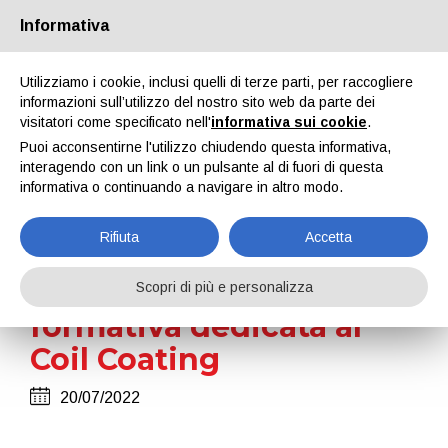
Informativa
Utilizziamo i cookie, inclusi quelli di terze parti, per raccogliere
informazioni sull’utilizzo del nostro sito web da parte dei
visitatori come specificato nell'
informativa sui cookie
.
News
Puoi acconsentirne l'utilizzo chiudendo questa informativa,
interagendo con un link o un pulsante al di fuori di questa
Home
News
informativa o continuando a navigare in altro modo.
Scopri la nuova giornata formativa dedicata al Coil Coating
Rifiuta
Accetta
Scopri la nuova giornata
Scopri di più e personalizza
formativa dedicata al
Coil Coating
20/07/2022