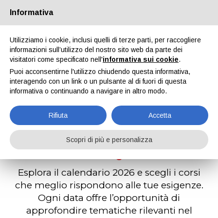
Informativa
Utilizziamo i cookie, inclusi quelli di terze parti, per raccogliere
informazioni sull’utilizzo del nostro sito web da parte dei
visitatori come specificato nell'
informativa sui cookie
.
Corsi 2026
Puoi acconsentirne l'utilizzo chiudendo questa informativa,
interagendo con un link o un pulsante al di fuori di questa
Home
Formazione
Corsi 2026
informativa o continuando a navigare in altro modo.
Rifiuta
Accetta
Calendario
ipcm
Scopri di più e personalizza
Academy 2026
Esplora il calendario 2026 e scegli i corsi
che meglio rispondono alle tue esigenze.
Ogni data offre l’opportunità di
approfondire tematiche rilevanti nel