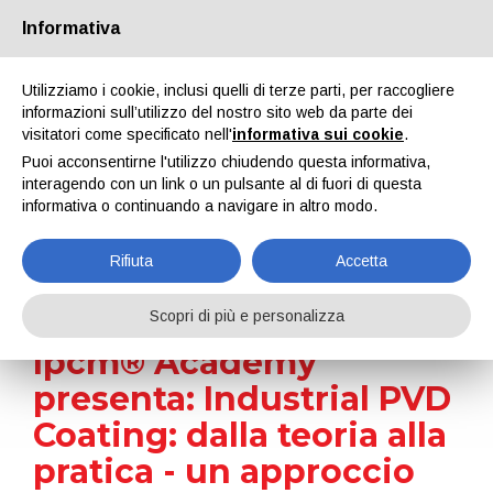
Informativa
Utilizziamo i cookie, inclusi quelli di terze parti, per raccogliere
informazioni sull’utilizzo del nostro sito web da parte dei
visitatori come specificato nell'
informativa sui cookie
.
News
Puoi acconsentirne l'utilizzo chiudendo questa informativa,
interagendo con un link o un pulsante al di fuori di questa
Home
News
informativa o continuando a navigare in altro modo.
Ipcm® Academy presenta: Industrial PVD Coating: dalla teoria
alla pratica - un approccio produttivo ai trattamenti superficiali a
film sottile
Rifiuta
Accetta
Scopri di più e personalizza
Ipcm® Academy
presenta: Industrial PVD
Coating: dalla teoria alla
pratica - un approccio