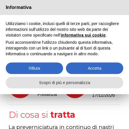
Informativa
Utilizziamo i cookie, inclusi quelli di terze parti, per raccogliere
informazioni sull’utilizzo del nostro sito web da parte dei
visitatori come specificato nell'
informativa sui cookie
.
Coil Coating
Puoi acconsentirne l'utilizzo chiudendo questa informativa,
interagendo con un link o un pulsante al di fuori di questa
Home
Formazione
Corsi 2026
Coil Coating
informativa o continuando a navigare in altro modo.
Rifiuta
Accetta
Date
Tipologia
disponibili
di
Scopri di più e personalizza
Lezione
09/06/2026,
Presenza
17/11/2026
Di cosa si
tratta
La preverniciatura in continuo di nastri